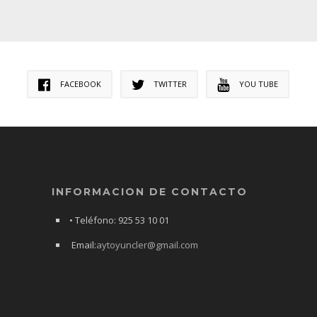
FACEBOOK
TWITTER
YOU TUBE
INFORMACION DE CONTACTO
• Teléfono: 925 53 10 01
Email:
aytoyuncler@gmail.com