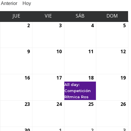
Anterior
Hoy
JUE
VIE
SÁB
DOM
2
3
4
5
9
10
11
12
16
17
18
19
All day:
Competición
Rítmica Ros
23
24
25
26
30
1
2
3