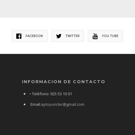
FACEBOOK
TWITTER
YOU TUBE
INFORMACION DE CONTACTO
• Teléfono: 925 53 10 01
Email:
aytoyuncler@gmail.com