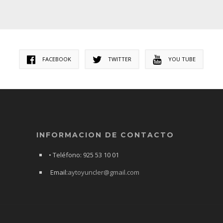
FACEBOOK
TWITTER
YOU TUBE
INFORMACION DE CONTACTO
• Teléfono: 925 53 10 01
Email:
aytoyuncler@gmail.com