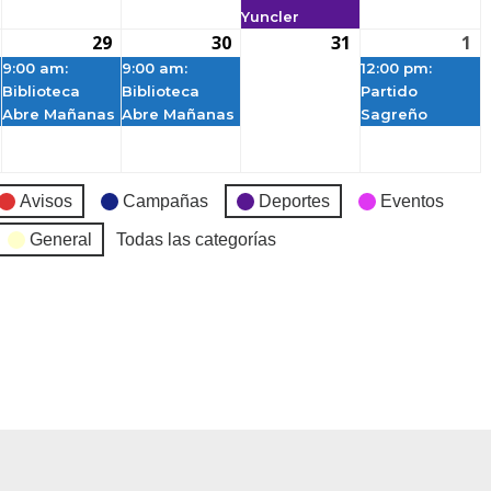
Yuncler
29
30
31
1
9:00 am:
9:00 am:
12:00 pm:
Biblioteca
Biblioteca
Partido
Abre Mañanas
Abre Mañanas
Sagreño
Avisos
Campañas
Deportes
Eventos
General
Todas las categorías