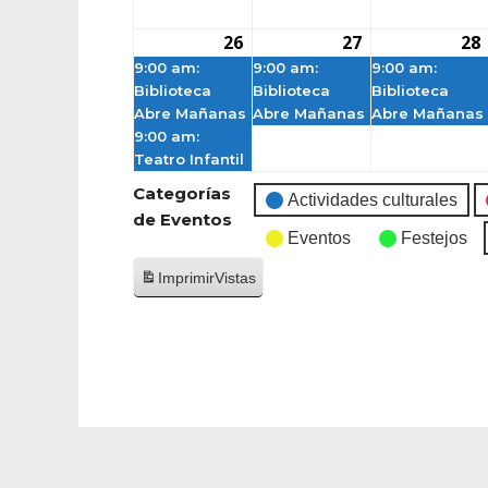
26
27
28
9:00 am:
9:00 am:
9:00 am:
Biblioteca
Biblioteca
Biblioteca
Abre Mañanas
Abre Mañanas
Abre Mañanas
9:00 am:
Teatro Infantil
Categorías
Actividades culturales
de Eventos
Eventos
Festejos
Imprimir
Vistas