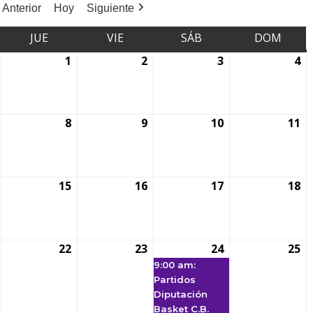
Anterior
Hoy
Siguiente
JUE
VIE
SÁB
DOM
1
2
3
4
8
9
10
11
15
16
17
18
22
23
24
25
9:00 am:
Partidos
Diputación
Basket C.B.