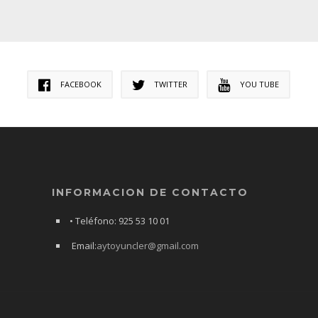
FACEBOOK
TWITTER
YOU TUBE
INFORMACION DE CONTACTO
• Teléfono: 925 53 10 01
Email:
aytoyuncler@gmail.com