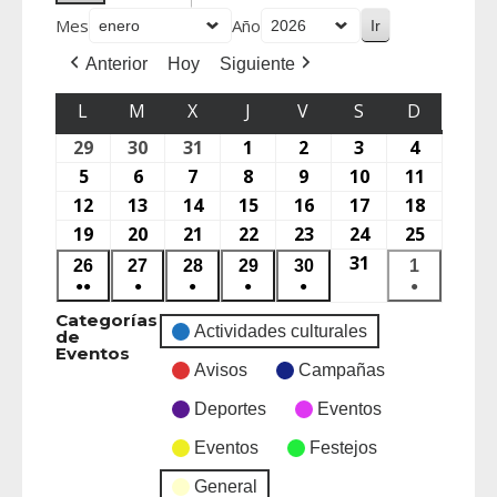
Mes
Año
Anterior
Hoy
Siguiente
L
M
X
J
V
S
D
29
30
31
1
2
3
4
5
6
7
8
9
10
11
12
13
14
15
16
17
18
19
20
21
22
23
24
25
31
26
27
28
29
30
1
●●
●
●
●
●
●
Categorías
Actividades culturales
de
Eventos
Avisos
Campañas
Deportes
Eventos
Eventos
Festejos
General