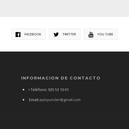
FACEBOOK
TWITTER
YOU TUBE
INFORMACION DE CONTACTO
• Teléfono: 925 53 10 01
Email:
aytoyuncler@gmail.com