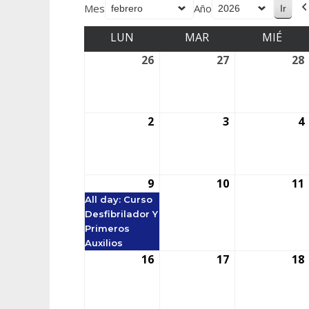
Mes
Año
LUN
MAR
MIÉ
26
27
28
2
3
4
9
10
11
All day: Curso
Desfibrilador Y
Primeros
Auxilios
16
17
18