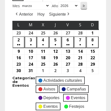
Mes
Año
Anterior
Hoy
Siguiente
L
M
X
J
V
S
D
23
24
25
26
27
28
1
2
3
4
5
6
7
8
●●
●
●
●
●●
●
●
9
10
11
12
13
14
15
16
17
18
19
20
21
22
23
24
25
26
27
28
29
30
31
1
2
3
4
5
Categorías
Actividades culturales
de
Eventos
Avisos
Campañas
Deportes
Eventos
Eventos
Festejos