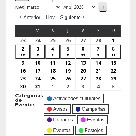
Mes
Año
Anterior
Hoy
Siguiente
L
M
X
J
V
S
D
23
24
25
26
27
28
1
2
3
4
5
6
7
8
●●
●
●
●
●●
●
●●
9
10
11
12
13
14
15
16
17
18
19
20
21
22
23
24
25
26
27
28
29
30
31
1
2
3
4
5
Categorías
Actividades culturales
de
Eventos
Avisos
Campañas
Deportes
Eventos
Eventos
Festejos