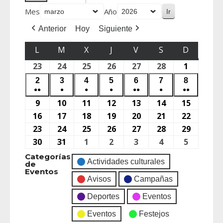
Mes
Año
Anterior
Hoy
Siguiente
L
M
X
J
V
S
D
23
24
25
26
27
28
1
2
3
4
5
6
7
8
●●
●
●
●
●●
●
●●
9
10
11
12
13
14
15
16
17
18
19
20
21
22
23
24
25
26
27
28
29
30
31
1
2
3
4
5
Categorías
Actividades culturales
de
Eventos
Avisos
Campañas
Deportes
Eventos
Eventos
Festejos