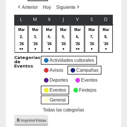
Anterior
Hoy
Siguiente
L
M
X
J
V
S
D
Mar
Mar
Mar
Mar
Mar
Mar
Mar
2,
3,
4,
5,
6,
7,
8,
'26
'26
'26
'26
'26
'26
'26
●●
●
●
●
●●
●
●
Categorías
Actividades culturales
de
Eventos
Avisos
Campañas
Deportes
Eventos
Eventos
Festejos
General
Todas las categorías
Imprimir
Vistas