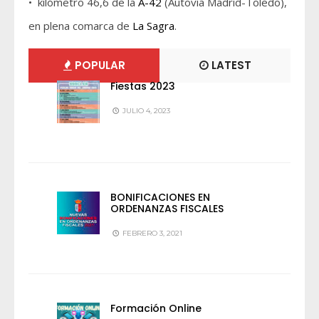
• kilómetro 46,6 de la
A-42
(Autovía Madrid-Toledo),
en plena comarca de
La Sagra
.
POPULAR
LATEST
Fiestas 2023
JULIO 4, 2023
BONIFICACIONES EN
ORDENANZAS FISCALES
FEBRERO 3, 2021
Formación Online