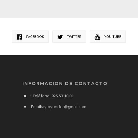
FACEBOOK
TWITTER
YOU TUBE
INFORMACION DE CONTACTO
• Teléfono: 925 53 10 01
Email:
aytoyuncler@gmail.com