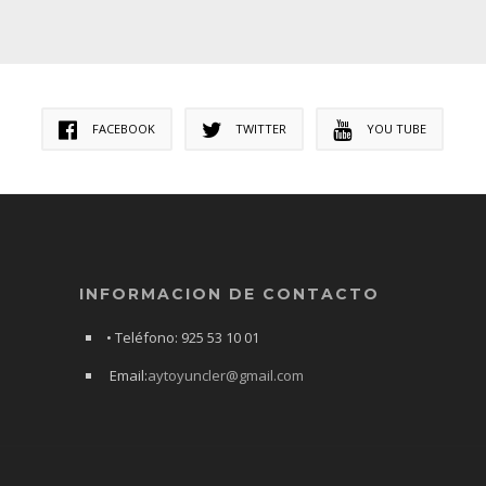
FACEBOOK
TWITTER
YOU TUBE
INFORMACION DE CONTACTO
• Teléfono: 925 53 10 01
Email:
aytoyuncler@gmail.com