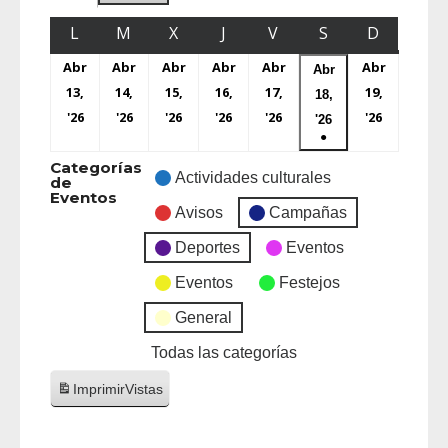
L
M
X
J
V
S
D
Abr
Abr
Abr
Abr
Abr
Abr
Abr
13,
14,
15,
16,
17,
19,
18,
'26
'26
'26
'26
'26
'26
'26
●
Categorías
Actividades culturales
de
Eventos
Avisos
Campañas
Deportes
Eventos
Eventos
Festejos
General
Todas las categorías
Imprimir
Vistas