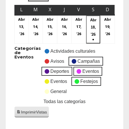
L
M
X
J
V
S
D
Abr
Abr
Abr
Abr
Abr
Abr
Abr
13,
14,
15,
16,
17,
19,
18,
'26
'26
'26
'26
'26
'26
'26
●
Categorías
Actividades culturales
de
Eventos
Avisos
Campañas
Deportes
Eventos
Eventos
Festejos
General
Todas las categorías
Imprimir
Vistas