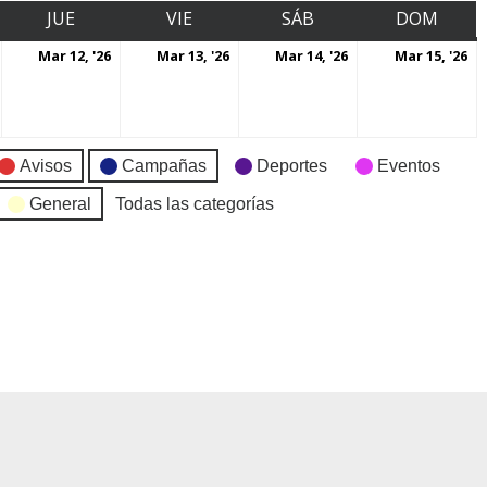
JUE
VIE
SÁB
DOM
Mar 12, '26
Mar 13, '26
Mar 14, '26
Mar 15, '26
Avisos
Campañas
Deportes
Eventos
General
Todas las categorías