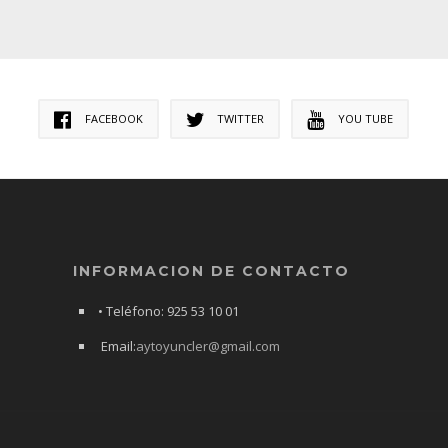
FACEBOOK
TWITTER
YOU TUBE
INFORMACION DE CONTACTO
• Teléfono: 925 53 10 01
Email:
aytoyuncler@gmail.com