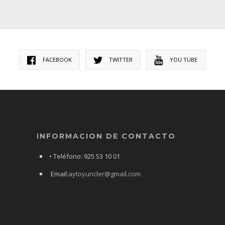
FACEBOOK
TWITTER
YOU TUBE
INFORMACION DE CONTACTO
• Teléfono: 925 53 10 01
Email:
aytoyuncler@gmail.com