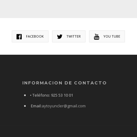
FACEBOOK
TWITTER
YOU TUBE
INFORMACION DE CONTACTO
• Teléfono: 925 53 10 01
Email:
aytoyuncler@gmail.com