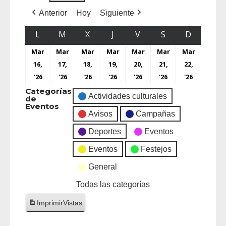
Anterior
Hoy
Siguiente
L
M
X
J
V
S
D
Mar
Mar
Mar
Mar
Mar
Mar
Mar
16,
17,
18,
19,
20,
21,
22,
'26
'26
'26
'26
'26
'26
'26
Categorías
Actividades culturales
de
Eventos
Avisos
Campañas
Deportes
Eventos
Eventos
Festejos
General
Todas las categorías
Imprimir
Vistas