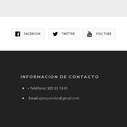
FACEBOOK
TWITTER
YOU TUBE
INFORMACION DE CONTACTO
• Teléfono: 925 53 10 01
Email:
aytoyuncler@gmail.com