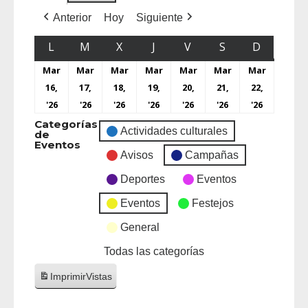
Anterior
Hoy
Siguiente
L
M
X
J
V
S
D
Mar
Mar
Mar
Mar
Mar
Mar
Mar
16,
17,
18,
19,
20,
21,
22,
'26
'26
'26
'26
'26
'26
'26
Categorías
Actividades culturales
de
Eventos
Avisos
Campañas
Deportes
Eventos
Eventos
Festejos
General
Todas las categorías
Imprimir
Vistas