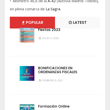
• kilómetro 46,6 de la
A-42
(Autovía Madrid-Toledo),
en plena comarca de
La Sagra
.
POPULAR
LATEST
Fiestas 2023
JULIO 4, 2023
BONIFICACIONES EN
ORDENANZAS FISCALES
FEBRERO 3, 2021
Formación Online