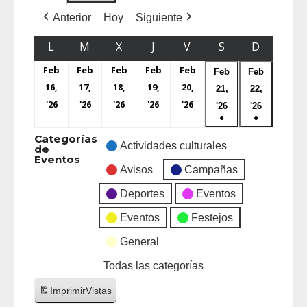
Anterior
Hoy
Siguiente
L
M
X
J
V
S
D
Feb
Feb
Feb
Feb
Feb
Feb
Feb
16,
17,
18,
19,
20,
21,
22,
'26
'26
'26
'26
'26
'26
'26
●
●
Categorías
Actividades culturales
de
Eventos
Avisos
Campañas
Deportes
Eventos
Eventos
Festejos
General
Todas las categorías
Imprimir
Vistas