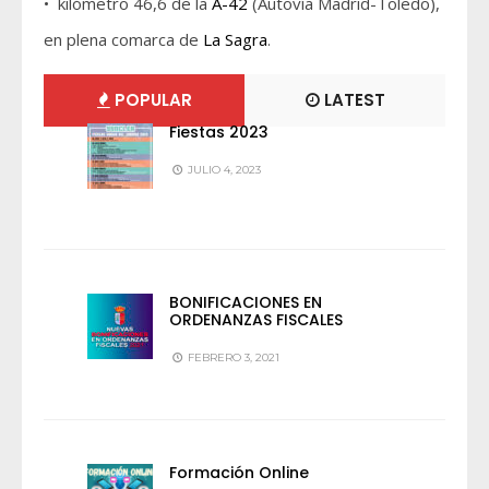
• kilómetro 46,6 de la
A-42
(Autovía Madrid-Toledo),
en plena comarca de
La Sagra
.
POPULAR
LATEST
Fiestas 2023
JULIO 4, 2023
BONIFICACIONES EN
ORDENANZAS FISCALES
FEBRERO 3, 2021
Formación Online