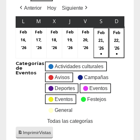
Anterior
Hoy
Siguiente
L
M
X
J
V
S
D
Feb
Feb
Feb
Feb
Feb
Feb
Feb
16,
17,
18,
19,
20,
21,
22,
'26
'26
'26
'26
'26
'26
'26
●
●
Categorías
Actividades culturales
de
Eventos
Avisos
Campañas
Deportes
Eventos
Eventos
Festejos
General
Todas las categorías
Imprimir
Vistas