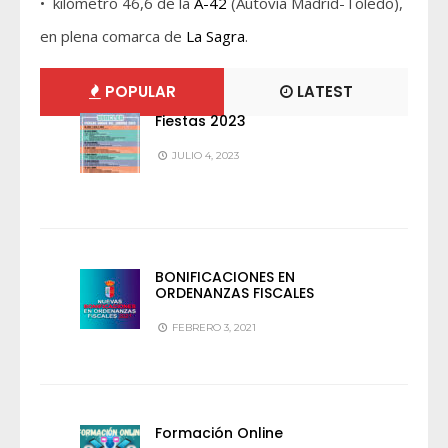
• kilómetro 46,6 de la
A-42
(Autovía Madrid-Toledo),
en plena comarca de
La Sagra
.
POPULAR
LATEST
Fiestas 2023
JULIO 4, 2023
BONIFICACIONES EN
ORDENANZAS FISCALES
FEBRERO 3, 2021
Formación Online