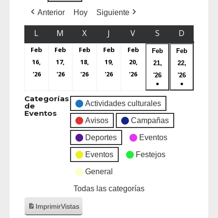
Anterior
Hoy
Siguiente
L
M
X
J
V
S
D
Feb
Feb
Feb
Feb
Feb
Feb
Feb
16,
17,
18,
19,
20,
21,
22,
'26
'26
'26
'26
'26
'26
'26
●
●
Categorías
Actividades culturales
de
Eventos
Avisos
Campañas
Deportes
Eventos
Eventos
Festejos
General
Todas las categorías
Imprimir
Vistas