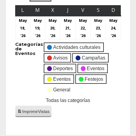
L
M
X
J
V
S
D
May
May
May
May
May
May
May
18,
19,
20,
21,
22,
23,
24,
'26
'26
'26
'26
'26
'26
'26
Categorías
Actividades culturales
de
Eventos
Avisos
Campañas
Deportes
Eventos
Eventos
Festejos
General
Todas las categorías
Imprimir
Vistas