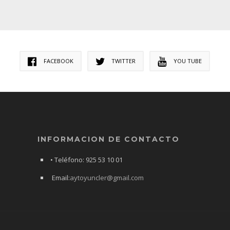
FACEBOOK
TWITTER
YOU TUBE
INFORMACION DE CONTACTO
• Teléfono: 925 53 10 01
Email:
aytoyuncler@gmail.com