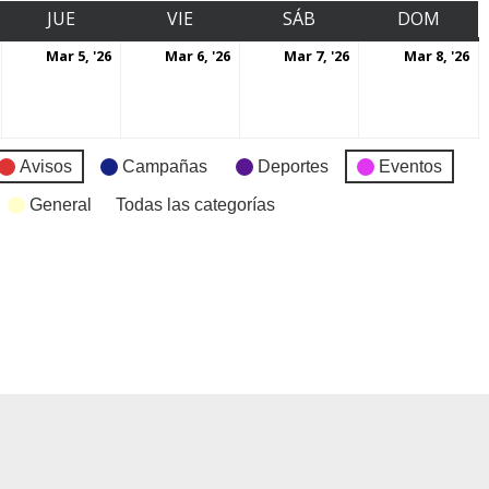
JUE
VIE
SÁB
DOM
Mar 5, '26
Mar 6, '26
Mar 7, '26
Mar 8, '26
Avisos
Campañas
Deportes
Eventos
General
Todas las categorías