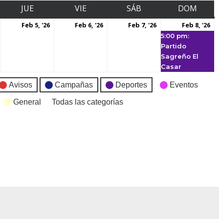
JUE
VIE
SÁB
DOM
Feb 5, '26
Feb 6, '26
Feb 7, '26
Feb 8, '26
5:00 pm:
Partido
Sagreño El
Casar
Avisos
Campañas
Deportes
Eventos
General
Todas las categorías