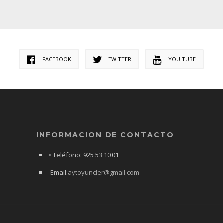
FACEBOOK
TWITTER
YOU TUBE
INFORMACION DE CONTACTO
• Teléfono: 925 53 10 01
Email:
aytoyuncler@gmail.com