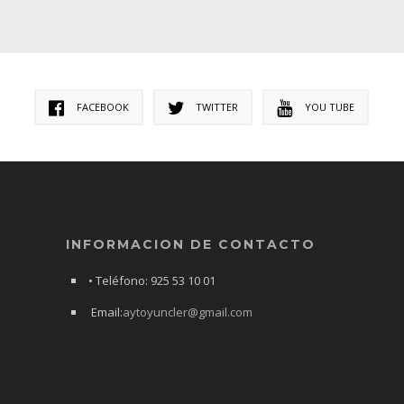
FACEBOOK
TWITTER
YOU TUBE
INFORMACION DE CONTACTO
• Teléfono: 925 53 10 01
Email:
aytoyuncler@gmail.com