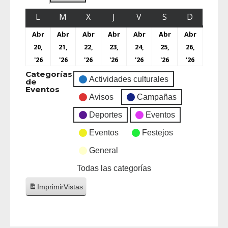
L
M
X
J
V
S
D
Abr
Abr
Abr
Abr
Abr
Abr
Abr
20,
21,
22,
23,
24,
25,
26,
'26
'26
'26
'26
'26
'26
'26
Categorías
Actividades culturales
de
Eventos
Avisos
Campañas
Deportes
Eventos
Eventos
Festejos
General
Todas las categorías
Imprimir
Vistas