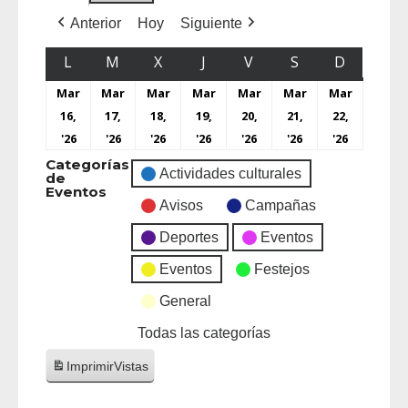
Anterior
Hoy
Siguiente
L
M
X
J
V
S
D
Mar
Mar
Mar
Mar
Mar
Mar
Mar
16,
17,
18,
19,
20,
21,
22,
'26
'26
'26
'26
'26
'26
'26
Categorías
Actividades culturales
de
Eventos
Avisos
Campañas
Deportes
Eventos
Eventos
Festejos
General
Todas las categorías
Imprimir
Vistas