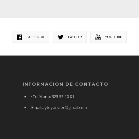
FACEBOOK
TWITTER
YOU TUBE
INFORMACION DE CONTACTO
• Teléfono: 925 53 10 01
Email:
aytoyuncler@gmail.com