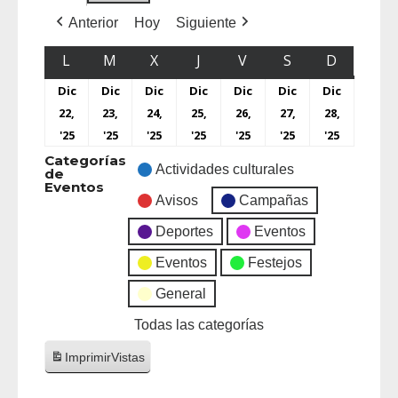
Anterior
Hoy
Siguiente
L
M
X
J
V
S
D
Dic
Dic
Dic
Dic
Dic
Dic
Dic
22,
23,
24,
25,
26,
27,
28,
'25
'25
'25
'25
'25
'25
'25
Categorías
Actividades culturales
de
Eventos
Avisos
Campañas
Deportes
Eventos
Eventos
Festejos
General
Todas las categorías
Imprimir
Vistas