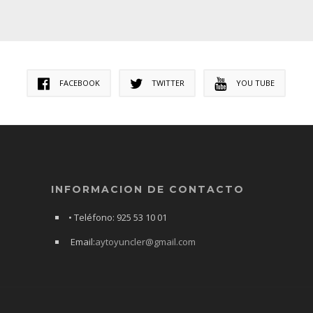
FACEBOOK
TWITTER
YOU TUBE
INFORMACION DE CONTACTO
• Teléfono: 925 53 10 01
Email:
aytoyuncler@gmail.com