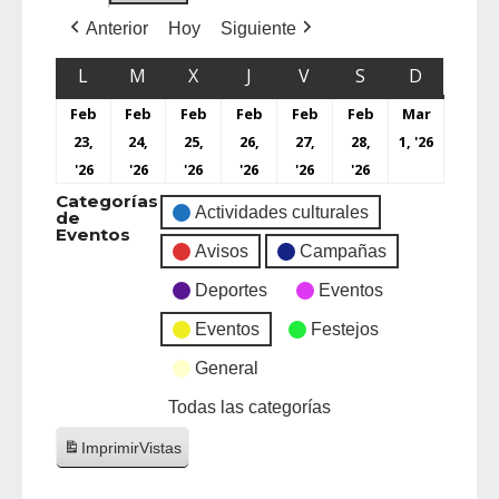
Anterior
Hoy
Siguiente
L
M
X
J
V
S
D
Feb
Feb
Feb
Feb
Feb
Feb
Mar
23,
24,
25,
26,
27,
28,
1, '26
'26
'26
'26
'26
'26
'26
Categorías
Actividades culturales
de
Eventos
Avisos
Campañas
Deportes
Eventos
Eventos
Festejos
General
Todas las categorías
Imprimir
Vistas