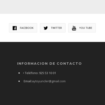
FACEBOOK
TWITTER
YOU TUBE
INFORMACION DE CONTACTO
• Teléfono: 925 53 10 01
Email:
aytoyuncler@gmail.com