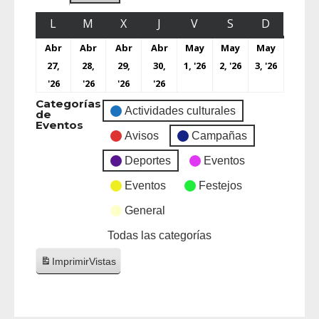
L
M
X
J
V
S
D
Abr
Abr
Abr
Abr
May
May
May
27,
28,
29,
30,
1, '26
2, '26
3, '26
'26
'26
'26
'26
Categorías
Actividades culturales
de
Eventos
Avisos
Campañas
Deportes
Eventos
Eventos
Festejos
General
Todas las categorías
Imprimir
Vistas