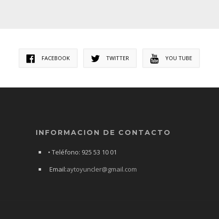
FACEBOOK
TWITTER
YOU TUBE
INFORMACION DE CONTACTO
• Teléfono: 925 53 10 01
Email:
aytoyuncler@gmail.com