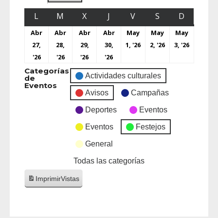
L
M
X
J
V
S
D
Abr
Abr
Abr
Abr
May
May
May
27,
28,
29,
30,
1, '26
2, '26
3, '26
'26
'26
'26
'26
Categorías
Actividades culturales
de
Eventos
Avisos
Campañas
Deportes
Eventos
Eventos
Festejos
General
Todas las categorías
Imprimir
Vistas