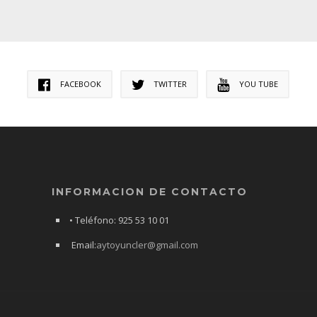
FACEBOOK
TWITTER
YOU TUBE
INFORMACION DE CONTACTO
• Teléfono: 925 53 10 01
Email:
aytoyuncler@gmail.com