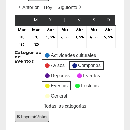
Anterior
Hoy
Siguiente
L
M
X
J
V
S
D
Mar
Mar
Abr
Abr
Abr
Abr
Abr
30,
31,
1, '26
2, '26
3, '26
4, '26
5, '26
'26
'26
Categorías
Actividades culturales
de
Eventos
Avisos
Campañas
Deportes
Eventos
Eventos
Festejos
General
Todas las categorías
Imprimir
Vistas