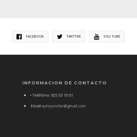
FACEBOOK
TWITTER
YOU TUBE
INFORMACION DE CONTACTO
• Teléfono: 925 53 10 01
Email:
aytoyuncler@gmail.com