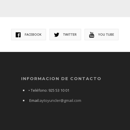
FACEBOOK
TWITTER
YOU TUBE
INFORMACION DE CONTACTO
• Teléfono: 925 53 10 01
Email:
aytoyuncler@gmail.com