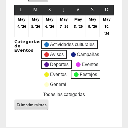
L
M
X
J
V
S
D
May
May
May
May
May
May
May
4, '26
5, '26
6, '26
7, '26
8, '26
9, '26
10,
'26
Categorías
Actividades culturales
de
Eventos
Avisos
Campañas
Deportes
Eventos
Eventos
Festejos
General
Todas las categorías
Imprimir
Vistas