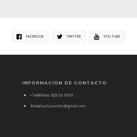
FACEBOOK
TWITTER
YOU TUBE
INFORMACION DE CONTACTO
• Teléfono: 925 53 10 01
Email:
aytoyuncler@gmail.com