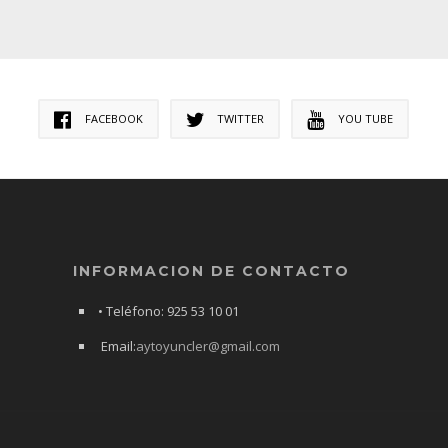
FACEBOOK
TWITTER
YOU TUBE
INFORMACION DE CONTACTO
• Teléfono: 925 53 10 01
Email:
aytoyuncler@gmail.com