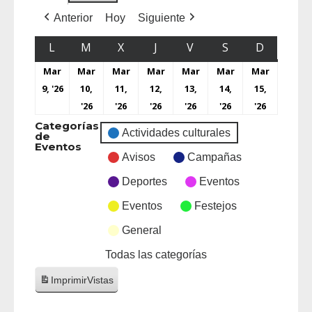
Anterior
Hoy
Siguiente
L
M
X
J
V
S
D
Mar
Mar
Mar
Mar
Mar
Mar
Mar
9, '26
10,
11,
12,
13,
14,
15,
'26
'26
'26
'26
'26
'26
Categorías
Actividades culturales
de
Eventos
Avisos
Campañas
Deportes
Eventos
Eventos
Festejos
General
Todas las categorías
Imprimir
Vistas