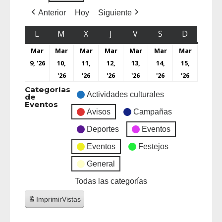
Anterior
Hoy
Siguiente
L
M
X
J
V
S
D
Mar
Mar
Mar
Mar
Mar
Mar
Mar
9, '26
10,
11,
12,
13,
14,
15,
'26
'26
'26
'26
'26
'26
Categorías
Actividades culturales
de
Eventos
Avisos
Campañas
Deportes
Eventos
Eventos
Festejos
General
Todas las categorías
Imprimir
Vistas