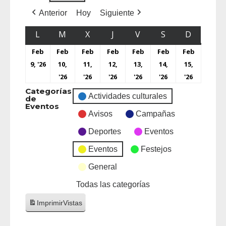
Anterior
Hoy
Siguiente
L
M
X
J
V
S
D
Feb
Feb
Feb
Feb
Feb
Feb
Feb
9, '26
10,
11,
12,
13,
14,
15,
'26
'26
'26
'26
'26
'26
Categorías
Actividades culturales
de
Eventos
Avisos
Campañas
Deportes
Eventos
Eventos
Festejos
General
Todas las categorías
Imprimir
Vistas