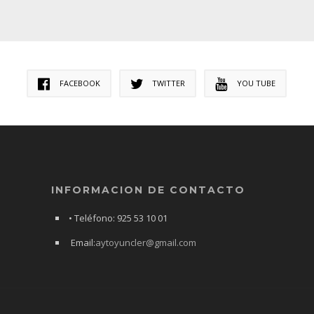
FACEBOOK
TWITTER
YOU TUBE
INFORMACION DE CONTACTO
• Teléfono: 925 53 10 01
Email:
aytoyuncler@gmail.com