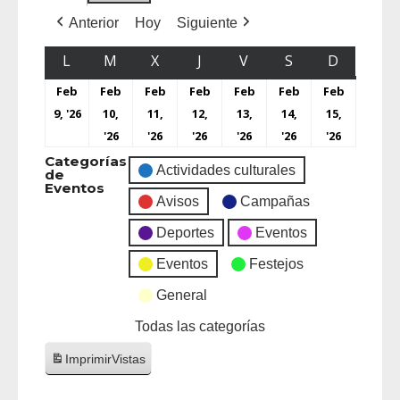
Anterior
Hoy
Siguiente
L
M
X
J
V
S
D
Feb
Feb
Feb
Feb
Feb
Feb
Feb
9, '26
10,
11,
12,
13,
14,
15,
'26
'26
'26
'26
'26
'26
Categorías
Actividades culturales
de
Eventos
Avisos
Campañas
Deportes
Eventos
Eventos
Festejos
General
Todas las categorías
Imprimir
Vistas