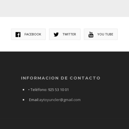
FACEBOOK
TWITTER
YOU TUBE
INFORMACION DE CONTACTO
• Teléfono: 925 53 10 01
Email:
aytoyuncler@gmail.com