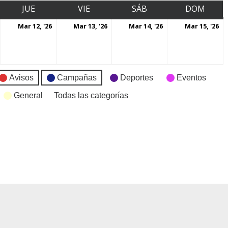
JUE
VIE
SÁB
DOM
Mar 12, '26
Mar 13, '26
Mar 14, '26
Mar 15, '26
Avisos
Campañas
Deportes
Eventos
General
Todas las categorías